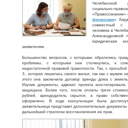
Челябинской р
социально-пр
«Правосознание» 
финансами
» Хард
совместный с 
человека в Челяб
Александровной 
юридическая ко
заявителям.
Большинство вопросов, с которыми обратились граж
проблемы, с которыми они столкнулись, к сож
недостаточной правовой грамотности. Так, с просьбо
З., которая лишилась своего жилья, так как с мужем н
этого она заключила договор аренды дома с земель
Изучив документы, адвокат проекта констатировала
защищена. Более того, после оплаты трети стоимос
рублей, арендодатель скрылся, а право собств
оформлено. В ходе консультации была достигнут
заявительница представит дополнительные документы 
дальнейшей стратегии восстановления ее прав.