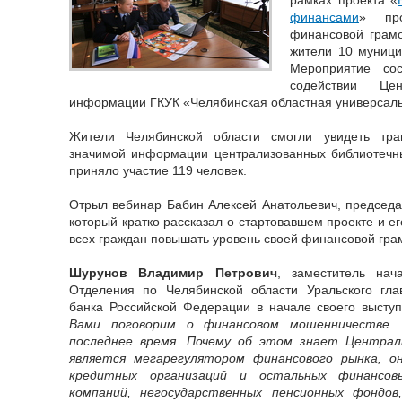
финансами
» пр
финансовой грамо
жители 10 муници
Мероприятие со
содействии Ц
информации ГКУК «Челябинская областная универсаль
Жители Челябинской области смогли увидеть тра
значимой информации централизованных библиотечны
приняло участие 119 человек.
Отрыл вебинар Бабин Алексей Анатольевич, председ
который кратко рассказал о стартовавшем проекте и е
всех граждан повышать уровень своей финансовой грам
Шурунов Владимир Петрович
, заместитель нач
Отделения по Челябинской области Уральского гла
банка Российской Федерации в начале своего высту
Вами поговорим о финансовом мошенничестве. 
последнее время. Почему об этом знает Централ
является мегарегулятором финансового рынка, о
кредитных организаций и остальных финансов
компаний, негосударственных пенсионных фондов