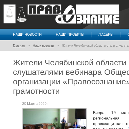
НАШИ НОВОСТИ
НАШИ ПРОЕКТЫ
ЛИДЕРЫ
Правосознание
Главная
Наши новости
Жители Челябинской области стали слушате
Жители Челябинской области 
слушателями вебинара Обще
организации «Правосознание
грамотности
20 Марта 2020 г.
Вчера, 19 мар
региональная
правозащитная о
рамках проекта «