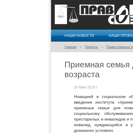
НАШИ НОВОСТИ
НАШИ ПРОЕ
Правосознание
Главная
Проекты
Права пожилых 
Приемная семья 
возраста
16 Мая 2016 г.
Новацией в социальном об
введение института «прие
приемные семьи для пожи
социальному обслуживанию
престарелых и инвалидов и 
инвалид, нуждающийся в ух
домашних условиях.