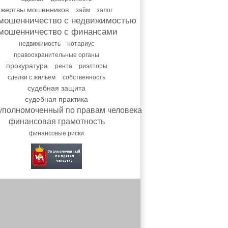
жертвы мошенников
займ
залог
мошенничество с недвижимостью
мошенничество с финансами
недвижимость
нотариус
правоохранительные органы
прокуратура
рента
риэлторы
сделки с жильем
собственность
судебная защита
судебная практика
уполномоченный по правам человека
финансовая грамотность
финансовые риски