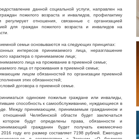
редоставление данной социальной услуги, направлен на
граждан пожилого возраста и инвалидов, профилактику
и регулирует отношения, связанные с организацией
мей для граждан пожилого возраста и инвалидов на
сти.
риемной семьи основываются на следующих принципах:
онных интересов принимаемого лица, неразглашение
ого характера о принимаемом лице;
инимаемого лица на проживание в приемной семье;
маемого лица от проживания в приемной семье;
нимающим лицом обязанностей по организации приемной
сполнения этих обязанностей;
условий договора о приемной семье.
риниматься одинокие пожилые граждане или инвалиды,
атившие способность к самообслуживанию, нуждающиеся в
ходе. Между принимающим, принимаемым гражданином и
 отношений Челябинской области будет заключаться
в котором будут определены права, обязанности и
 Принимающий гражданин будет получать ежемесячно
 2016 году его размер составляет 7198 рублей. Ежегодно
ксироваться в соответствии с Законом «О бюджете