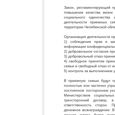
Закон, регламентирующий п
повышение качества жизни 
социального одиночества 
деятельности приемных се
территории Челябинской обла
Организация деятельности п
1) соблюдение прав и зак
информации конфиденциальн
2) добровольное согласие пр
3) добровольный отказ прини
4) свободное принятие при
семьи и свободный отказ от и
5) контроль за выполнением 
В приемную семью будут п
полностью или частично утр
постоянном постороннем у
Министерством социальных
трехсторонний договор, 
ответственность сторон.
денежное вознаграждение. В
данная сумма будет инде