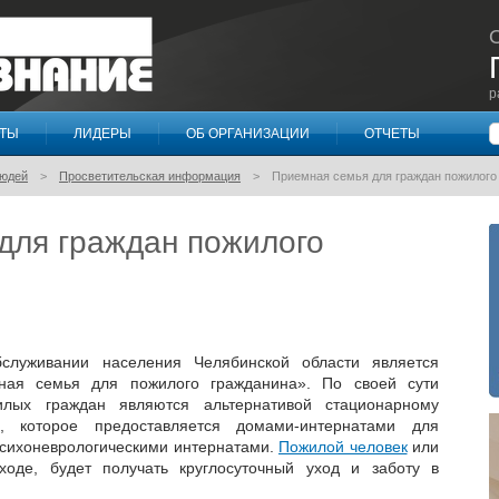
р
П
КТЫ
ЛИДЕРЫ
ОБ ОРГАНИЗАЦИИ
ОТЧЕТЫ
людей
Просветительская информация
Приемная семья для граждан пожилого
для граждан пожилого
служивании населения Челябинской области является
мная семья для пожилого гражданина». По своей сути
лых граждан являются альтернативой стационарному
, которое предоставляется домами-интернатами для
психоневрологическими интернатами.
Пожилой человек
или
оде, будет получать круглосуточный уход и заботу в