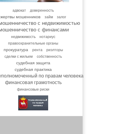
адвокат
доверенность
жертвы мошенников
займ
залог
мошенничество с недвижимостью
мошенничество с финансами
недвижимость
нотариус
правоохранительные органы
прокуратура
рента
риэлторы
сделки с жильем
собственность
судебная защита
судебная практика
уполномоченный по правам человека
финансовая грамотность
финансовые риски