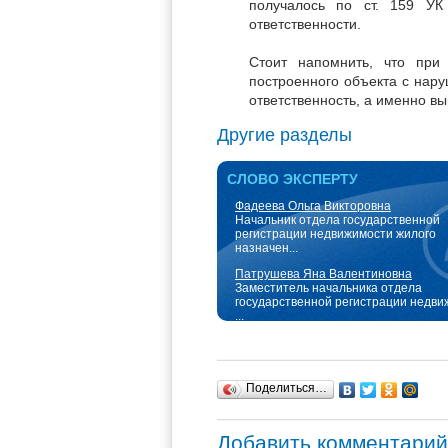
получалось по ст. 159 У
ответственности.
Стоит напомнить, что при
построенного объекта с нар
ответственность, а именно в
Другие разделы
СЛОВО ЭКСПЕРТУ
Фадеева Ольга Викторовна
Начальник отдела государственной
регистрации недвижимости жилого
назначен...
Патрушева Яна Валентиновна
Заместитель начальника отдела
государственной регистрации недви
...
Поделиться…
Добавить комментарий