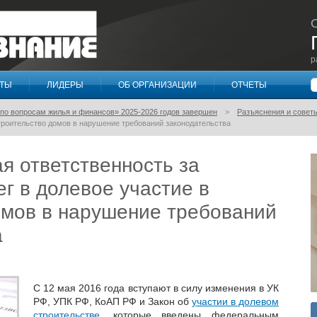
р
П
КТЫ
ЛИДЕРЫ
ОБ ОРГАНИЗАЦИИ
ОТЧЕТЫ
по вопросам жилья и финансов» 2025-2026 годов завершен
Разъяснения и совет
строительство домов в нарушение требований законодательства
я ответственность за
г в долевое участие в
омов в нарушение требований
а
С 12 мая 2016 года вступают в силу изменения в УК
РФ, УПК РФ, КоАП РФ и Закон об
участии в долевом
строительстве
, которые введены федеральным