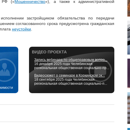
К РФ («
Мошенничество
»), а также к административной
 исполнении застройщиком обязательства по передачи
ушением согласованного срока предусмотрена гражданская
ыплата
неустойки
.
ВИДЕО ПРОЕКТА
Запись вебинара по общеправовым вопро...
16 декабря 2025 года Челябинская
региональная общественная социально-пр...
Видеосюжет о семинаре в Коркинском ок...
18 сентября 2025 года Челябинская
региональная общественная социально-п...
жимости