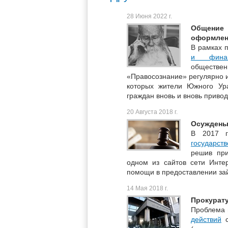
28 Июня 2022 г.
Общение
оформленн
В рамках п
и финан
обществ
«Правосознание» регулярно и
которых жители Южного Ур
граждан вновь и вновь приво
20 Августа 2018 г.
Осуждены
В 2017 г
государст
решив пр
одном из сайтов сети Инте
помощи в предоставлении зай
14 Мая 2018 г.
Прокурату
Проблема 
действий