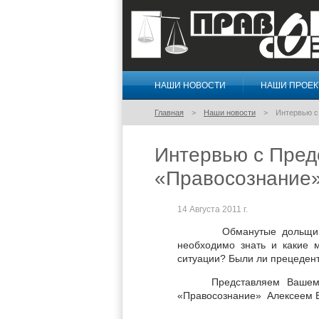
НАШИ НОВОСТИ
НАШИ ПРОЕ
Правосознание
Главная
Наши новости
Интервью с
Интервью с Пред
«Правосознание
14 Августа 2011 г.
Обманутые дольщики, как
необходимо знать и какие 
ситуации? Были ли прецеден
Представляем Вашему в
«Правосознание» Алексеем 