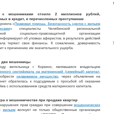
 с мошенниками стоило 2 миллионов рублей,
ых в кредит, и перечисленных преступникам
роекта «
Правовая помощь: Безопасность сделок с жильем
сами
» специалисты Челябинской региональной
енной социально-правозащитной организации
нформируют об уловках аферистов, в результате действий
ала теряют свои финансы. К сожалению, доверчивость
дит к причинению им значительного ущерба.
 две мошенницы
оду жительница г. Коркино, являвшаяся владельцем
венного сертификата на материнский (семейный) капитал
,
иобрести
недвижимое имущество
, через объявление на
рнет обратилась к подсудимым с просьбой об оказании
ма с использованием средств материнского капитала.
ра о мошенничестве при продаже квартир
нарушения прав граждан при совершении
мошеннических
с
жильем
волнует не только общественные организации