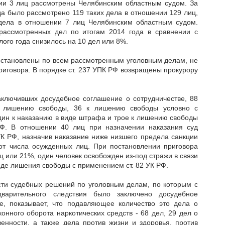
ии 3 лиц рассмотрены Челябинским областным судом. За
а было рассмотрено 119 таких дела в отношении 129 лиц,
 дела в отношении 7 лиц Челябинским областным судом.
 рассмотренных дел по итогам 2014 года в сравнении с
го года снизилось на 10 дел или 8%.
становлены по всем рассмотренным уголовным делам, не
приговора. В порядке ст. 237 УПК РФ возвращены прокурору
аключивших досудебное соглашение о сотрудничестве, 88
 лишению свободы, 36 к лишению свободы условно с
дин к наказанию в виде штрафа и трое к лишению свободы
Ф. В отношении 40 лиц при назначении наказания суд
УК РФ, назначив наказание ниже низшего предела санкции
 от числа осужденных лиц. При постановлении приговора
ц или 21%, один человек освобожден из-под стражи в связи
иде лишения свободы с применением ст. 82 УК РФ.
сти судебных решений по уголовным делам, по которым с
варительного следствия было заключено досудебное
е, показывает, что подавляющее количество это дела о
онного оборота наркотических средств - 68 дел, 29 дел о
венности, а также дела против жизни и здоровья, против