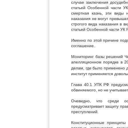
случае заключения досудебн
статьей Особенной части У
смертная казнь, эти виды 
наказания не могут превышат
строгого вида наказания в 
статьей Особенной части УК 
Именно по этой причине под
соглашение.
Мониторинг базы решений Чел
апелляционном порядке в 2
делам, где было применено 
институт применяется доволь
Глава 40.1 УПК РФ предусм
обвиняемого, но не учитыва
Очевидно, что среди ос
предусматривает защиту прав
преступлений.
Конституционные принципы 
властью охраняются закон