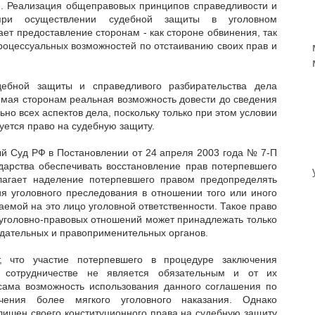
). Реализация общеправовых принципов справедливости и
 при осуществлении судебной защиты в уголовном
ает предоставление сторонам - как стороне обвинения, так
роцессуальных возможностей по отстаиванию своих прав и
дебной защиты и справедливого разбирательства дела
емая сторонам реальная возможность довести до сведения
но всех аспектов дела, поскольку только при этом условии
уется право на судебную защиту.
ый Суд РФ в Постановлении от 24 апреля 2003 года № 7-П
ударства обеспечивать восстановление прав потерпевшего
лагает наделение потерпевшего правом предопределять
я уголовного преследования в отношении того или иного
аемой на это лицо уголовной ответственности. Такое право
 уголовно-правовых отношений может принадлежать только
нодательных и правоприменительных органов.
т, что участие потерпевшего в процедуре заключения
 сотрудничестве не является обязательным и от их
сама возможность использования данного соглашения по
чения более мягкого уголовного наказания. Однако
лишен своего конституционного права на судебную защиту