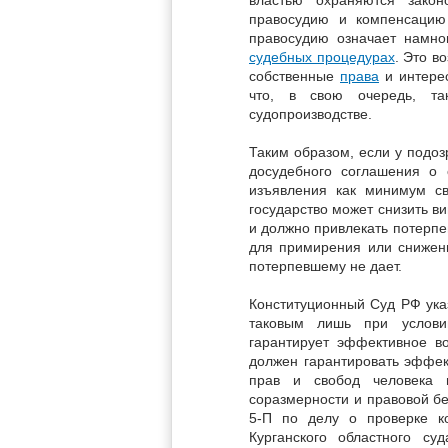
правосудию и компенсацию
правосудию означает намно
судебных процедурах
. Это в
собственные
права
и интерес
что, в свою очередь, та
судопроизводстве.
Таким образом, если у подо
досудебного соглашения о 
изъявления как минимум св
государство может снизить в
и должно привлекать потерпе
для примирения или снижени
потерпевшему не дает.
Конституционный Суд РФ указ
таковым лишь при услови
гарантирует эффективное во
должен гарантировать эффек
прав и свобод человека и
соразмерности и правовой б
5-П по делу о проверке к
Курганского областного с