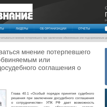
р
П
КТЫ
ЛИДЕРЫ
ОБ ОРГАНИЗАЦИИ
ОТЧЕТЫ
учитываться мнение потерпевшего при заключении обвиняемым или подозреваемым д
ваться мнение потерпевшего
обвиняемым или
осудебного соглашения о
Глава 40.1 «Особый порядок принятия судебного
решения при заключении досудебного соглашения
о сотрудничестве» УПК РФ дает возможность
подозреваемому или обвиняемому заявить