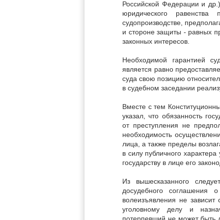
Российской Федерации и др.
юридического равенства
судопроизводстве, предполаг
и стороне защиты - равных п
законных интересов.
Необходимой гарантией су
является равно предоставля
суда свою позицию относитель
в судебном заседании реализ
Вместе с тем Конституционн
указал, что обязанность гос
от преступления не предпо
необходимость осуществлени
лица, а также пределы возлаг
в силу публичного характера
государству в лице его зако
Из вышесказанного следуе
досудебного соглашения о
волеизъявления не зависит 
уголовному делу и назна
потерпевший не может быть 