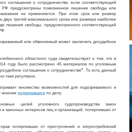
ого соглашения о сотрудничестве, если соответствующей
К РФ предусмотрены пожизненное лишение свободы или
наказания не применяются. При этом срок или размер
ь двух третей максимального срока или размера наиболее
виде лишения свободы, предусмотренного соответствующей
РФ.
озреваемый или обвиняемый может заключить досудебное
ябинского областного суда свидетельствует о том, что в
014 году было рассмотрено 45 материалов по уголовным
*
досудебное соглашение о сотрудничестве
. То есть данный
но-таки регулярно.
атривает множество возможностей для подозреваемого и
ет мнение
потерпевшего
по делу.
новных целей уголовного судопроизводства закон
 и законных интересов лиц и организаций, потерпевших от
прав потерпевших от преступлений и злоупотреблений
ом; государство обеспечивает потерпевшим доступ к