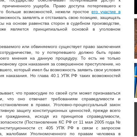
 причиненного ущерба. Право доступа потерпевшего к
го больше возможностей, нежели простое
его участие в
озможность заявлять и отстаивать свою позицию, защищать
ы на основе равенства сторон в судебном производстве,
кже является принципиальной основой в уголовном
зреваемого или обвиняемого существует право заключения
сотрудничестве, то у потерпевшего должно быть право
оего мнения на данную процедуру. То есть не только
иновному срок наказания за совершенное преступление, но
вшего, который имел бы возможность заявить свои условия
я наказания. Но глава 40.1 УПК РФ таких возможностей
ывает, что правосудие по своей сути может признаваться
и, что оно отвечает требованиям справедливости и
сстановление в правах. Уголовно-процессуальный закон
тивную защиту конституционных ценностей, прежде всего
 гражданина, исходя из принципов справедливости,
езопасности (Постановление КС РФ от 11 мая 2005 года №
онституционности ст. 405 УПК РФ в связи с запросом
уда, жалобами Уполномоченного по правам человека в