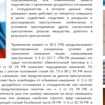
ходатайство о заключении досудебного соглашения
о сотрудничестве, в котором данные лица
указывают какие действия он обязуется совершить
в целях содействия следствию в раскрытии и
расследовании преступления, изобличении и
уголовном преследовании других соучастников
преступления, розыске имущества, добытого в
результате преступления.
Применение правил гл. 40.1 УПК предусматривает
гарантированные улучшенные условия для
назначения наказания лицам, совершившим
преступления. Ч. 5 Ст. 317.7. УПК РФ указывает, что
судья постановляет обвинительный приговор и с
4 ст. 62 УК РФ назначает подсудимому наказание. По
у с учетом положений статей 64, 73 и 80.1 УК РФ могут
е наказание, чем предусмотрено за данное преступление,
ожет быть освобожден от отбывания наказания. Ч. 2 ст. 62
 досудебного соглашения о сотрудничестве при наличии
, предусмотренных пунктом «и» ч. 1 ст. 61 УК РФ, и
оятельств срок или размер наказания не могут превышать
рока или размера наиболее строгого вида наказания,
ющей статьей Особенной части УК РФ. Ч. 5 ст. 62 УК РФ: в