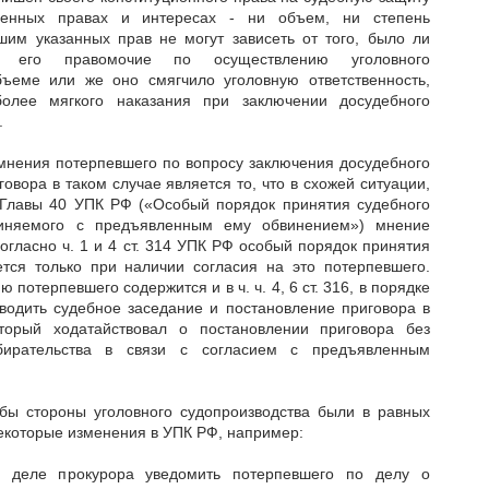
шенных правах и интересах - ни объем, ни степень
шим указанных прав не могут зависеть от того, было ли
но его правомочие по осуществлению уголовного
ъеме или же оно смягчило уголовную ответственность,
более мягкого наказания при заключении досудебного
.
мнения потерпевшего по вопросу заключения досудебного
овора в таком случае является то, что в схожей ситуации,
Главы 40 УПК РФ («Особый порядок принятия судебного
иняемого с предъявленным ему обвинением») мнение
огласно ч. 1 и 4 ст. 314 УПК РФ особый порядок принятия
тся только при наличии согласия на это потерпевшего.
 потерпевшего содержится и в ч. ч. 4, 6 ст. 316, в порядке
водить судебное заседание и постановление приговора в
торый ходатайствовал о постановлении приговора без
бирательства в связи с согласием с предъявленным
обы стороны уголовного судопроизводства были в равных
екоторые изменения в УПК РФ, например:
в деле прокурора уведомить потерпевшего по делу о