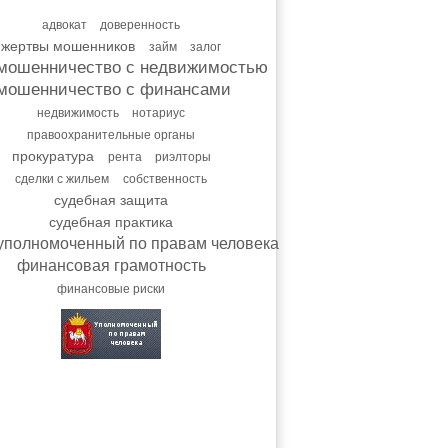
адвокат
доверенность
жертвы мошенников
займ
залог
мошенничество с недвижимостью
мошенничество с финансами
недвижимость
нотариус
правоохранительные органы
прокуратура
рента
риэлторы
сделки с жильем
собственность
судебная защита
судебная практика
уполномоченный по правам человека
финансовая грамотность
финансовые риски