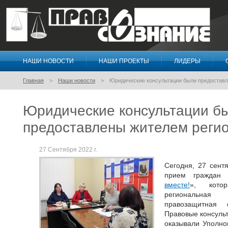
НАШИ НОВОСТИ
НАШИ ПРОЕКТЫ
ЛИДЕРЫ
Правосознание
Главная
Наши новости
Юридические консультации были предоставл
Юридические консультации б
предоставлены жителем реги
27 Сентября 2022 г.
Сегодня, 27 сент
прием граждан 
вместе!
», котор
региональная
правозащитная о
Правовые консуль
оказывали Уполно