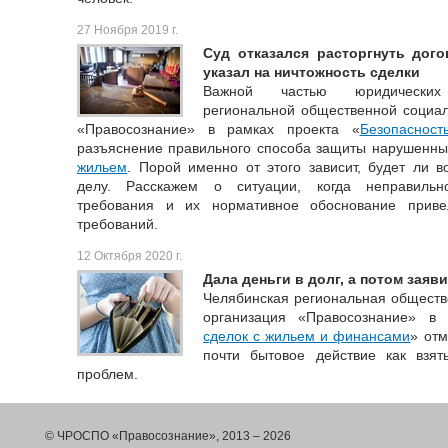
27 Ноября 2019 г.
Суд отказался расторгнуть дог
указал на ничтожность сделки
Важной частью юридических 
региональной общественной социал
«Правосознание» в рамках проекта «
Безопаснос
разъяснение правильного способа защиты нарушенны
жильем
. Порой именно от этого зависит, будет ли в
делу. Расскажем о ситуации, когда неправиль
требования и их нормативное обоснование приве
требований.
12 Октября 2020 г.
Дала деньги в долг, а потом заяв
Челябинская региональная обществ
организация «Правосознание» в
сделок с жильем и финансами
» отм
почти бытовое действие как взя
проблем.
© ЧРОСПО «Правосознание», 2013 – 2026