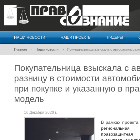
НАШИ НОВОСТИ
НАШИ ПРОЕКТЫ
ЛИДЕРЫ
Правосознание
Главная
Наши новости
Покупательница взыскала с автосалона разн
Покупательница взыскала с а
разницу в стоимости автомоб
при покупке и указанную в пра
модель
16 Декабря 2020 г.
В рамках проекта
региональная
правозащитная 
оказывает консул