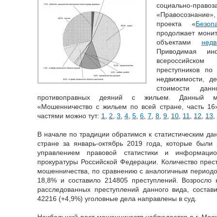
социально-пр
«Правосознание
проекта «
Безо
продолжает мони
объектами
недв
Приводимая инф
всероссийско
преступников по
недвижимости, де
стоимости дан
противоправных деяний с жильем. Данный ма
«Мошенничество с жильем по всей стране, часть 16
частями можно тут:
1
,
2
,
3
,
4
,
5
,
6
,
7
,
8
,
9
,
10
,
11
,
12
,
13
,
В начале по традиции обратимся к статистическим да
стране за январь-октябрь 2019 года, которые были
управлением правовой статистики и информацио
прокуратуры Российской Федерации. Количество пре
мошенничества, по сравнению с аналогичным периодо
18,8% и составило 214805 преступлений. Возросло 
расследованных преступлений данного вида, состав
42216 (+4,9%) уголовные дела направлены в суд.
Наибольший рост мошенничеств наблюдается в г. Москв